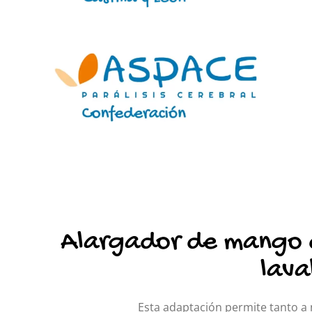
Alargador de mango
lav
Esta adaptación permite tanto a 