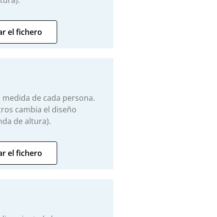
tura).
r el fichero
 la medida de cada persona.
ros cambia el diseño
da de altura).
r el fichero