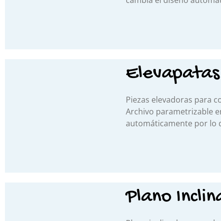
cambia el diseño automát
Elevapatas
Piezas elevadoras para col
Archivo parametrizable e
automáticamente por lo q
Plano Incli