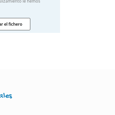
deslizamiento le hemos
r el fichero
ales