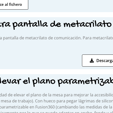
ce al fichero
ra pantalla de metacrilato
a pantalla de metacrilato de comunicación. Para metacril
Descarga
levar el plano parametriza
idad de elevar el plano de la mesa para mejorar la accesibilid
mesa de trabajo). Con hueco para pegar lágrimas de silicona
parametrizable en Fusion360 (cambiando las medidas de la