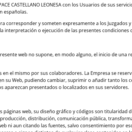
PACE CASTELLANO LEONESA con los Usuarios de sus servicios
ón españolas.
iera corresponder y someten expresamente a los Juzgados 
la interpretación o ejecución de las presentes condiciones 
presente web no supone, en modo alguno, el inicio de una r
idas en el mismo por sus colaboradores. La Empresa se reserv
en su Web, pudiendo cambiar, suprimir o añadir tanto los c
os aparezcan presentados o localizados en sus servidores.
as páginas web, su diseño gráfico y códigos son titularida
roducción, distribución, comunicación pública, transformac
web ni aun citando las fuentes, salvo consentimiento por 