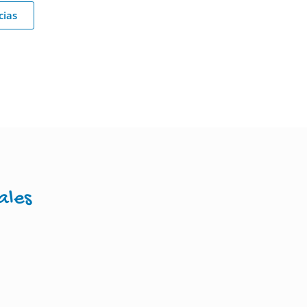
cias
ales