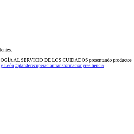
ientes.
LOGÍA AL SERVICIO DE LOS CUIDADOS presentando productos
a y León
#planderecuperaciontransformacionyresiliencia